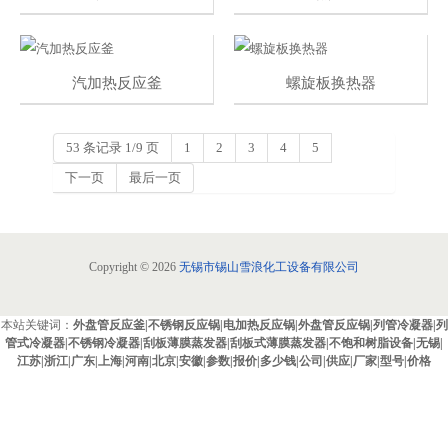
汽加热反应釜
螺旋板换热器
53 条记录 1/9 页
1
2
3
4
5
下一页
最后一页
Copyright © 2026
无锡市锡山雪浪化工设备有限公司
本站关键词：
外盘管反应釜|不锈钢反应锅|电加热反应锅|外盘管反应锅|列管冷凝器|列
管式冷凝器|不锈钢冷凝器|刮板薄膜蒸发器|刮板式薄膜蒸发器|不饱和树脂设备|无锡|
江苏|浙江|广东|上海|河南|北京|安徽|参数|报价|多少钱|公司|供应|厂家|型号|价格